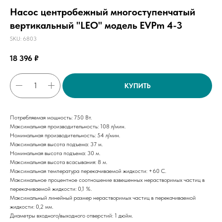
Насос центробежный многоступенчатый
вертикальный "LEO" модель EVPm 4-3
SKU:
6803
18 396
₽
КУПИТЬ
Потребляемая мощность: 750 Вт.
Максимальная производительность: 108 л/мин.
Номинальная производительность: 54 л/мин.
Максимальная высота подъема: 37 м.
Номинальная высота подъема: 30 м.
Максимальная высота всасывания: 8 м.
Максимальная температура перекачиваемой жидкости: +60 С.
Максимальное процентное соотношение взвешенных нерастворимых частиц в
перекачиваемой жидкости: 0,1 %.
Максимальный линейный размер нерастворимых частиц в перекачиваемой
жидкости: 0,2 мм.
Диаметры входного/выходного отверстий: 1 дюйм.