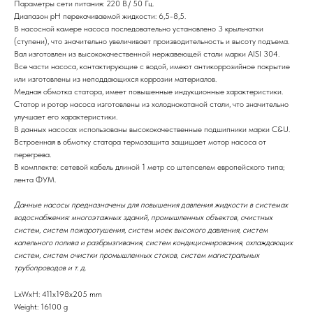
Параметры сети питания: 220 В./ 50 Гц.
Диапазон рН перекачиваемой жидкости: 6,5-8,5.
В насосной камере насоса последовательно установлено 3 крыльчатки
(ступени), что значительно увеличивает производительность и высоту подъема.
Вал изготовлен из высококачественной нержавеющей стали марки AISI 304.
Все части насоса, контактирующие с водой, имеют антикоррозийное покрытие
или изготовлены из неподдающихся коррозии материалов.
Медная обмотка статора, имеет повышенные индукционные характеристики.
Статор и ротор насоса изготовлены из холоднокатаной стали, что значительно
улучшает его характеристики.
В данных насосах использованы высококачественные подшипники марки C&U.
Встроенная в обмотку статора термозащита защищает мотор насоса от
перегрева.
В комплекте: сетевой кабель длиной 1 метр со штепселем европейского типа;
лента ФУМ.
Данные насосы предназначены для повышения давления жидкости в системах
водоснабжения: многоэтажных зданий, промышленных объектов, очистных
систем, систем пожаротушения, систем моек высокого давления, систем
капельного полива и разбрызгивания, систем кондиционирования, охлаждающих
систем, систем очистки промышленных стоков, систем магистральных
трубопроводов и т. д.
LxWxH: 411x198x205 mm
Weight: 16100 g