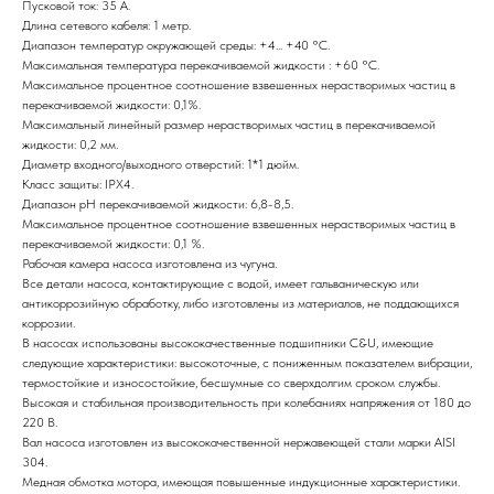
Пусковой ток: 35 А.
Длина сетевого кабеля: 1 метр.
Диапазон температур окружающей среды: +4... +40 °C.
Максимальная температура перекачиваемой жидкости : +60 °C.
Максимальное процентное соотношение взвешенных нерастворимых частиц в
перекачиваемой жидкости: 0,1%.
Максимальный линейный размер нерастворимых частиц в перекачиваемой
жидкости: 0,2 мм.
Диаметр входного/выходного отверстий: 1*1 дюйм.
Класс защиты: IPX4.
Диапазон рН перекачиваемой жидкости: 6,8-8,5.
Максимальное процентное соотношение взвешенных нерастворимых частиц в
перекачиваемой жидкости: 0,1 %.
Рабочая камера насоса изготовлена из чугуна.
Все детали насоса, контактирующие с водой, имеет гальваническую или
антикоррозийную обработку, либо изготовлены из материалов, не поддающихся
коррозии.
В насосах использованы высококачественные подшипники C&U, имеющие
следующие характеристики: высокоточные, с пониженным показателем вибрации,
термостойкие и износостойкие, бесшумные со сверхдолгим сроком службы.
Высокая и стабильная производительность при колебаниях напряжения от 180 до
220 В.
Вал насоса изготовлен из высококачественной нержавеющей стали марки AISI
304.
Медная обмотка мотора, имеющая повышенные индукционные характеристики.