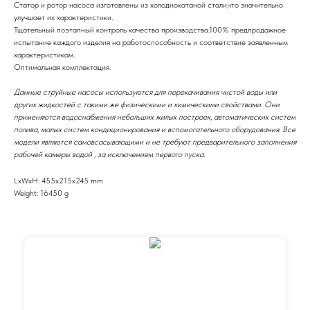
Статор и ротор насоса изготовлены из холоднокатаной стали,что значительно
улучшает их характеристики.
Тщательный поэтапный контроль качества производства.100% предпродажное
испытание каждого изделия на работоспособность и соответствие заявленным
характеристикам.
Оптимальная комплектация.
Данные струйные насосы используются для перекачивания чистой воды или
других жидкостей с такими же физическими и химическими свойствами. Они
применяются водоснабжения небольших жилых построек, автоматических систем
полива, малых систем кондиционирования и вспомогательного оборудования. Все
модели являются самовсасывающими и не требуют предварительного заполнения
рабочей камеры водой , за исключением первого пуска.
LxWxH: 455x215x245 mm
Weight: 16450 g