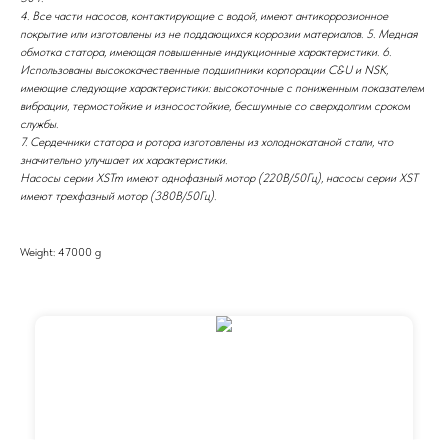
4. Все части насосов, контактирующие с водой, имеют антикоррозионное
покрытие или изготовлены из не поддающихся коррозии материалов. 5. Медная
обмотка статора, имеющая повышенные индукционные характеристики. 6.
Использованы высококачественные подшипники корпорации C&U и NSK,
имеющие следующие характеристики: высокоточные с пониженным показателем
вибрации, термостойкие и износостойкие, бесшумные со сверхдолгим сроком
службы.
7. Сердечники статора и ротора изготовлены из холоднокатаной стали, что
значительно улучшает их характеристики.
Насосы серии XSTm имеют однофазный мотор (220В/50Гц), насосы серии XST
имеют трехфазный мотор (380В/50Гц).
Weight: 47000 g