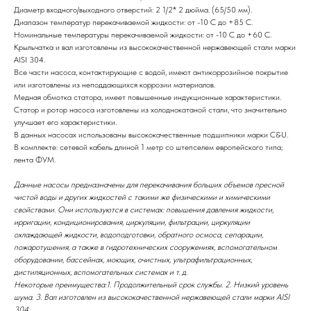
Диаметр входного/выходного отверстий: 2 1/2* 2 дюйма. (65/50 мм).
Диапазон температур перекачиваемой жидкости: от -10 С до +85 С.
Номинальные температуры перекачиваемой жидкости: от -10 С до +60 С.
Крыльчатка и вал изготовлены из высококачественной нержавеющей стали марки
AISI 304.
Все части насоса, контактирующие с водой, имеют антикоррозийное покрытие
или изготовлены из неподдающихся коррозии материалов.
Медная обмотка статора, имеет повышенные индукционные характеристики.
Статор и ротор насоса изготовлены из холоднокатаной стали, что значительно
улучшает его характеристики.
В данных насосах использованы высококачественные подшипники марки C&U.
В комплекте: сетевой кабель длиной 1 метр со штепселем европейского типа;
лента ФУМ.
Данные насосы предназначены для перекачивания больших объемов пресной
чистой воды и других жидкостей с такими же физическими и химическими
свойствами. Они используются в системах: повышения давления жидкости,
ирригации, кондиционирования, циркуляции, фильтрации, циркуляции
охлаждающей жидкости, водоподготовки, обратного осмоса, сепарации,
пожаротушения, а также в гидротехнических сооружениях, вспомогательном
оборудовании, бассейнах, моющих, очистных, ультрафильтрационных,
дистиляционных, вспомогательных системах и т. д.
Некоторые преимущества:1. Продолжительный срок службы. 2. Низкий уровень
шума. 3. Вал изготовлен из высококачественной нержавеющей стали марки AISI
304.