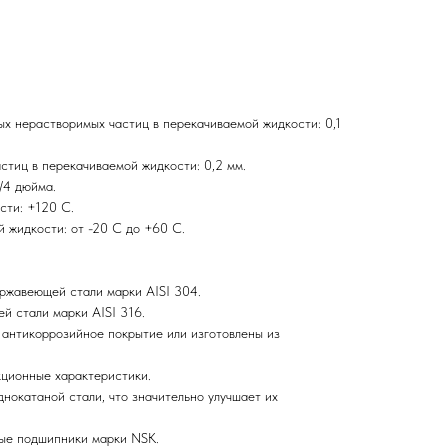
 нерастворимых частиц в перекачиваемой жидкости: 0,1
тиц в перекачиваемой жидкости: 0,2 мм.
/4 дюйма.
сти: +120 С.
 жидкости: от -20 С до +60 С.
ержавеющей стали марки AISI 304.
й стали марки AISI 316.
 антикоррозийное покрытие или изготовлены из
ционные характеристики.
нокатаной стали, что значительно улучшает их
ные подшипники марки NSK.