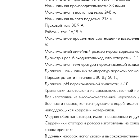
Номинальная производительность: 83 л/мин.
Максимальная высота подъема: 248 м.
Номинальная высота подъема: 215 м.
Пусковой ток: 80,9 А.
Рабочий ток: 16,18 А.
Максимальное процентное соотношение взвешенных
%.
Максимальный линейный размер нерастворимых час
Диаметры резьб входного/выходного отверстий: 1 1
Максимальная температура перекачиваемой жидко
Диапазон номинальных температур перекачиваемой
Параметры сети питания: 380 В./ 50 Гц.
Диапазон рН перекачиваемой жидкости: 4-10.
Крыльчатки изготовлены из высококачественной н
Вал изготовлен из высококачественной нержавеюще
Все части насоса, контактирующие с водой, имеют
неподдающихся коррозии материалов.
Медная обмотка статора, имеет повышенные индук
Сердечники статора и ротора изготовлены из холод
характеристики.
В данных насосах использованы высококачествен