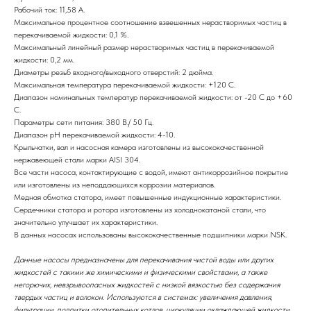
Рабочий ток: 11,58 А.
Максимальное процентное соотношение взвешенных нерастворимых частиц в
перекачиваемой жидкости: 0,1 %.
Максимальный линейный размер нерастворимых частиц в перекачиваемой
жидкости: 0,2 мм.
Диаметры резьб входного/выходного отверстий: 2 дюйма.
Максимальная температура перекачиваемой жидкости: +120 С.
Диапазон номинальных температур перекачиваемой жидкости: от -20 С до +60
С.
Параметры сети питания: 380 В./ 50 Гц.
Диапазон рН перекачиваемой жидкости: 4-10.
Крыльчатки, вал и насосная камера изготовлены из высококачественной
нержавеющей стали марки AISI 304.
Все части насоса, контактирующие с водой, имеют антикоррозийное покрытие
или изготовлены из неподдающихся коррозии материалов.
Медная обмотка статора, имеет повышенные индукционные характеристики.
Сердечники статора и ротора изготовлены из холоднокатаной стали, что
значительно улучшает их характеристики.
В данных насосах использованы высококачественные подшипники марки NSK.
Данные насосы предназначены для перекачивания чистой воды или других
жидкостей с такими же химическими и физическими свойствами, а также
негорючих, невзрывоопасных жидкостей с низкой вязкостью без содержания
твердых частиц и волокон. Используются в системах: увеличения давления,
фильтрации, подпитки отопительных котлов, циркуляции охлаждающей жидкости,