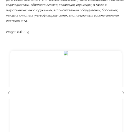
водоподготовки, обратного осмоса, сепарации, ирригации, а также в
гидротехнических сооружениях, вспомогательном оборудовании, бассейнах,
моющих, очистных, ультрафильтрационных, дистиляционных, вспомогательных
системах и т.д.
Weight: 64100 g