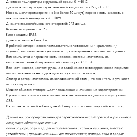
Диапазон температуры окружающей среды: 0-+40 С.
Диапазон температуры перекачиваемой жидкости: от -15 до + 70 С.
Насосы могут кратковременно (не более 10 минут) перекачивать жидкость с
максимальной температурой +110°С.
Диаметр входного/выходного отверстий: 2*2 дюйма.
Количество крыльчаток: 2 шт.
Класс защиты: IP55.
Длина сетевого кабеля: 1 м.
В рабочей камере насоса последовательно установлены 4 крыльчатки (4
ступени), что значительно увеличивает производительность и высоту подъема.
Вал, крыльчатки и передняя часть насосной камеры изготовлены из
высококачественной нержавеющей стали марки AISI304.
Все части насоса, контактирующие с водой, имеют антикоррозионное покрытие
или изготовлены из не поддающихся коррозии материалов.
Статор и ротор изготовлены из холоднокатаной стали, что значительно улучшает
их характеристики.
Медная обмотка статора имеет повышенные индукционные характеристики.
В данном насосе использованы высококачественные подшипники корпорации
C&U.
В комплекте сетевой кабель длиной 1 метр со штепселем европейского типа.
Данные насосы предназначены для перекачивания чистой пресной воды и имеют
следующие области применения:
полив огорода, сада и т.д.; для использования в системах орошения, вместе с
устройствами, предназначенными для полива газона, огорода, сада и т.д.; для