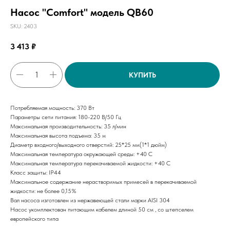
Насос "Comfort" модель QB60
SKU:
2403
3 413
₽
КУПИТЬ
Потребляемая мощность: 370 Вт
Параметры сети питания: 180-220 В/50 Гц
Максимальная производительность: 35 л/мин
Максимальная высота подъема: 35 м
Диаметр входного/выходного отверстий: 25*25 мм(1*1 дюйм)
Максимальная температура окружающей среды: +40 С
Максимальная температура перекачиваемой жидкости: +40 С
Класс защиты: IP44
Максимальное содержание нерастворимых примесей в перекачиваемой
жидкости: не более 0,15%
Вал насоса изготовлен из нержавеющей стали марки AISI 304
Насос укомплектован питающим кабелем длиной 50 см , со штепселем
европейского типа