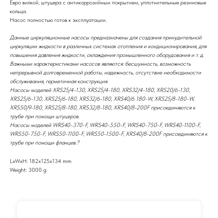
Евро вилкой, штуцера с антикоррозийным покрытием, уплотнительные резиновые
кольца.
Насос полностью готов к эксплуатации.
Данные циркуляционные насосы предназначены для создания принудительной
циркуляции жидкости в различных системах отопления и кондиционирования, для
повышения давления жидкости, охлаждения промышленного оборудования и т. д.
Важными характеристиками насосов являются: бесшумность, возможность
непрерывной долговременной работы, надежность, отсутствие необходимости
обслуживания, герметичная конструкция.
Насосы моделей XRS25/4-130, XRS25/4-180, XRS32/4-180, XRS20/6-130,
XRS25/6-130, XRS25/6-180, XRS32/6-180, XRS40/6 180-W, XRS25/8-180-W,
XRS50/9-180, XRS25/8-180, XRS32/8-180, XRS40/8-200F присоединяются к
трубе при помощи штуцеров.
Насосы моделей WRS40-370-F, WRS40-550-F, WRS40-750-F, WRS40-1100-F,
WRS50-750-F, WRS50-1100-F, WRS50-1500-F, XRS40/8-200F присоединяются к
трубе при помощи фланцев.?
LxWxH: 182x125x134 mm
Weight: 3000 g