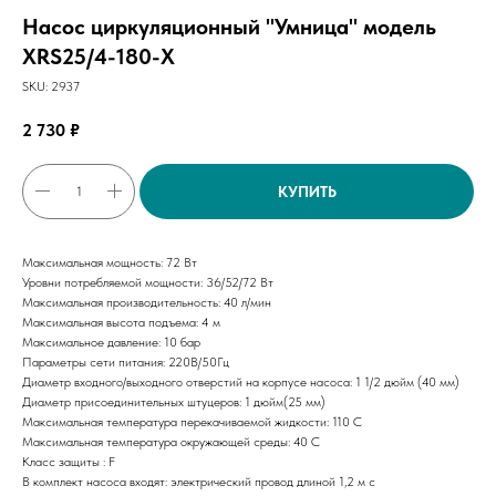
Насос циркуляционный "Умница" модель
XRS25/4-180-Х
SKU:
2937
2 730
₽
КУПИТЬ
Максимальная мощность: 72 Вт
Уровни потребляемой мощности: 36/52/72 Вт
Максимальная производительность: 40 л/мин
Максимальная высота подъема: 4 м
Максимальное давление: 10 бар
Параметры сети питания: 220В/50Гц
Диаметр входного/выходного отверстий на корпусе насоса: 1 1/2 дюйм (40 мм)
Диаметр присоединительных штуцеров: 1 дюйм(25 мм)
Максимальная температура перекачиваемой жидкости: 110 С
Максимальная температура окружающей среды: 40 С
Класс защиты : F
В комплект насоса входят: электрический провод длиной 1,2 м с