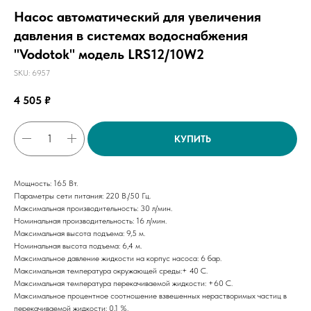
Насос автоматический для увеличения
давления в системах водоснабжения
"Vodotok" модель LRS12/10W2
SKU:
6957
4 505
₽
КУПИТЬ
Мощность: 165 Вт.
Параметры сети питания: 220 В./50 Гц.
Максимальная производительность: 30 л/мин.
Номинальная производительность: 16 л/мин.
Максимальная высота подъема: 9,5 м.
Номинальная высота подъема: 6,4 м.
Максимальное давление жидкости на корпус насоса: 6 бар.
Максимальная температура окружающей среды:+ 40 С.
Максимальная температура перекачиваемой жидкости: +60 С.
Максимальное процентное соотношение взвешенных нерастворимых частиц в
перекачиваемой жидкости: 0,1 %.