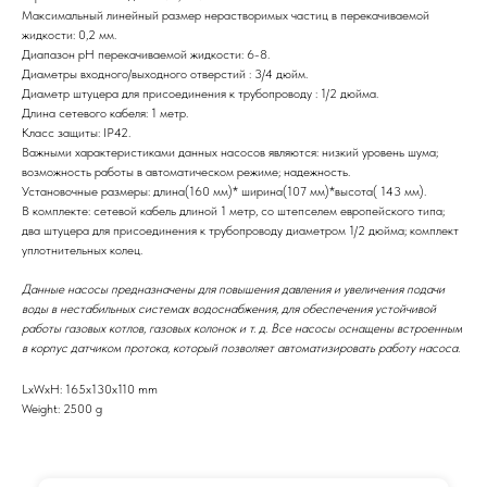
Максимальный линейный размер нерастворимых частиц в перекачиваемой
жидкости: 0,2 мм.
Диапазон рН перекачиваемой жидкости: 6-8.
Диаметры входного/выходного отверстий : 3/4 дюйм.
Диаметр штуцера для присоединения к трубопроводу : 1/2 дюйма.
Длина сетевого кабеля: 1 метр.
Класс защиты: IP42.
Важными характеристиками данных насосов являются: низкий уровень шума;
возможность работы в автоматическом режиме; надежность.
Установочные размеры: длина(160 мм)* ширина(107 мм)*высота( 143 мм).
В комплекте: сетевой кабель длиной 1 метр, со штепселем европейского типа;
два штуцера для присоединения к трубопроводу диаметром 1/2 дюйма; комплект
уплотнительных колец.
Данные насосы предназначены для повышения давления и увеличения подачи
воды в нестабильных системах водоснабжения, для обеспечения устойчивой
работы газовых котлов, газовых колонок и т. д. Все насосы оснащены встроенным
в корпус датчиком протока, который позволяет автоматизировать работу насоса.
LxWxH: 165x130x110 mm
Weight: 2500 g