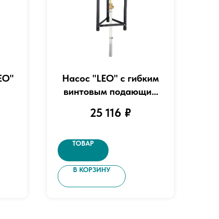
EO"
Насос "LEO" с гибким
винтовым подающим
валом модель FSP750-
25 116
₽
30
ТОВАР
В КОРЗИНУ