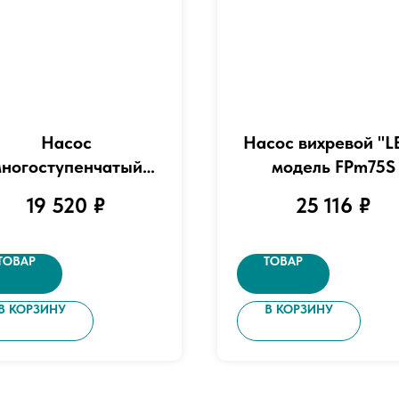
Насос
Насос вихревой "L
ногоступенчатый
модель FPm75S
ризонтальный "LEO"
19 520
₽
25 116
₽
ель EMH2-6 (380В)
ТОВАР
ТОВАР
В КОРЗИНУ
В КОРЗИНУ