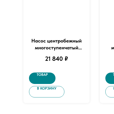
Насос центробежный
многоступенчатый
м
вертикальный "LEO"
го
21 840
₽
модель EVPm 2-5
мод
ТОВАР
В КОРЗИНУ