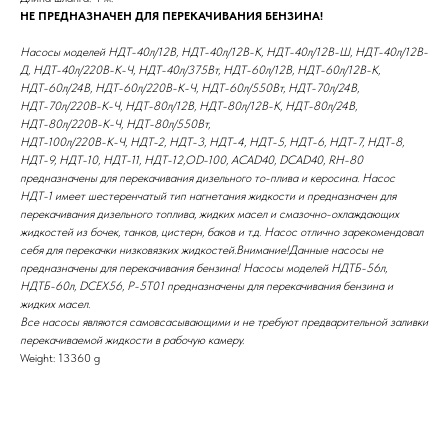
НЕ ПРЕДНАЗНАЧЕН ДЛЯ ПЕРЕКАЧИВАНИЯ БЕНЗИНА!
Насосы моделей НДТ-40л/12В, НДТ-40л/12В-К, НДТ-40л/12В-Ш, НДТ-40л/12В-
Д, НДТ-40л/220В-К-Ч, НДТ-40л/375Вт, НДТ-60л/12В, НДТ-60л/12В-К,
НДТ-60л/24В, НДТ-60л/220В-К-Ч, НДТ-60л/550Вт, НДТ-70л/24В,
НДТ-70л/220В-К-Ч, НДТ-80л/12В, НДТ-80л/12В-К, НДТ-80л/24В,
НДТ-80л/220В-К-Ч, НДТ-80л/550Вт,
НДТ-100л/220В-К-Ч, НДТ-2, НДТ-3, НДТ-4, НДТ-5, НДТ-6, НДТ-7, НДТ-8,
НДТ-9, НДТ-10, НДТ-11, НДТ-12,OD-100, ACAD40, DCAD40, RH-80
предназначены для перекачивания дизельного то-плива и керосина. Насос
НДТ-1 имеет шестеренчатый тип нагнетания жидкости и предназначен для
перекачивания дизельного топлива, жидких масел и смазочно-охлаждающих
жидкостей из бочек, танков, цистерн, баков и т.д. Насос отлично зарекомендовал
себя для перекачки низковязких жидкостей.Внимание!Данные насосы не
предназначены для перекачивания бензина! Насосы моделей НДТБ-56л,
НДТБ-60л, DCEX56, P-5T01 предназначены для перекачивания бензина и
жидких масел.
Все насосы являются самовсасывающими и не требуют предварительной заливки
перекачиваемой жидкости в рабочую камеру.
Weight: 13360 g