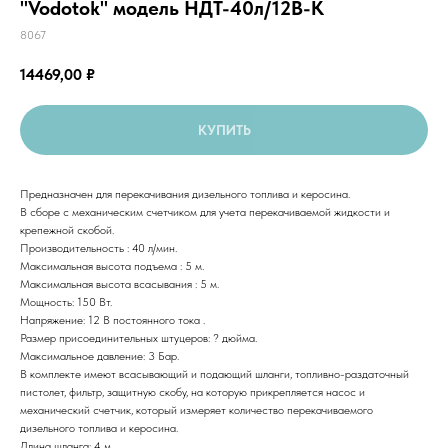
"Vodotok" модель НДТ-40л/12В-К
8067
14469,00
₽
КУПИТЬ
Предназначен для перекачивания дизельного топлива и керосина.
В сборе с механическим счетчиком для учета перекачиваемой жидкости и
крепежной скобой.
Производительность : 40 л/мин.
Максимальная высота подъема : 5 м.
Максимальная высота всасывания : 5 м.
Мощность: 150 Вт.
Напряжение: 12 В постоянного тока .
Размер присоединительных штуцеров: ? дюйма.
Максимальное давление: 3 Бар.
В комплекте имеют всасывающий и подающий шланги, топливно-раздаточный
пистолет, фильтр, защитную скобу, на которую прикрепляется насос и
механический счетчик, который измеряет количество перекачиваемого
дизельного топлива и керосина.
Длина шланга: 4 м.