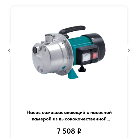
Насос самовсасывающий с насосной
камерой из высококачественной
нержавеющей стали марки AISI 304 "LEO"
7 508
₽
модель EKJ-802S