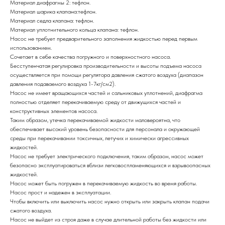
Материал диафрагмы 2: тефлон.
Материал шарика клапана:тефлон.
Материал седла клапана: тефлон.
Материал уплотнительного кольца клапана: тефлон.
Насос не требует предварительного заполнения жидкостью перед первым
использованием.
Сочетает в себе качества погружного и поверхностного насоса.
Бесступенчатая регулировка производительности и высоты подъема насоса
осуществляется при помощи регулятора давления сжатого воздуха (диапазон
давления подаваемого воздуха 1-7кг/см2).
Насос не имеет вращающихся частей и сальниковых уплотнений, диафрагма
полностью отделяет перекачиваемую среду от движущихся частей и
конструктивных элементов насоса.
Таким образом, утечка перекачиваемой жидкости маловероятна, что
обеспечивает высокий уровень безопасности для персонала и окружающей
среды при перекачивании токсичных, летучих и химически агрессивных
жидкостей.
Насос не требует электрического подключения, таким образом, насос может
безопасно эксплуатироваться вблизи легковоспламеняющихся и взрывоопасных
жидкостей.
Насос может быть погружен в перекачиваемую жидкость во время работы.
Насос прост и надежен в эксплуатации.
Чтобы включить или выключить насос нужно открыть или закрыть клапан подачи
сжатого воздуха.
Насос не выйдет из строя даже в случае длительной работы без жидкости или