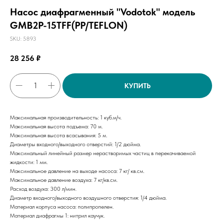
Насос диафрагменный "Vodotok" модель
GMB2P-15TFF(PP/TEFLON)
SKU:
5893
28 256
₽
КУПИТЬ
Максимальная производительность: 1 куб.м/ч.
Максимальная высота подъема: 70 м.
Максимальная высота всасывания: 5 м.
Диаметры входного/выходного отверстий: 1/2 дюйма.
Максимальный линейный размер нерастворимых частиц в перекачиваемой
жидкости: 1 мм.
Максимальное давление на выходе насоса: 7 кг/ кв.см.
Максимальное давление воздуха: 7 кг/кв.см.
Расход воздуха: 300 л/мин.
Диаметр входного/выходного воздушного отверстия: 1/4 дюйма.
Материал корпуса насоса: полипропелен.
Материал диафрагмы 1: нитрил каучук.