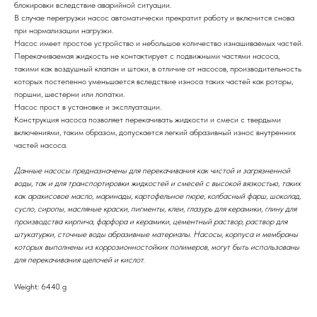
блокировки вследствие аварийной ситуации.
В случае перегрузки насос автоматически прекратит работу и включится снова
при нормализации нагрузки.
Насос имеет простое устройство и небольшое количество изнашиваемых частей.
Перекачиваемая жидкость не контактирует с подвижными частями насоса,
такими как воздушный клапан и штоки, в отличие от насосов, производительность
которых постепенно уменьшается вследствие износа таких частей как роторы,
поршни, шестерни или лопатки.
Насос прост в установке и эксплуатации.
Конструкция насоса позволяет перекачивать жидкости и смеси с твердыми
включениями, таким образом, допускается легкий абразивный износ внутренних
частей насоса.
Данные насосы предназначены для перекачивания как чистой и загрязненной
воды, так и для транспортировки жидкостей и смесей с высокой вязкостью, таких
как арахисовое масло, маринады, картофельное пюре, колбасный фарш, шоколад,
сусло, сиропы, масляные краски, пигменты, клеи, глазурь для керамики, глину для
производства кирпича, фарфора и керамики, цементный раствор, раствор для
штукатурки, сточные воды абразивные материалы. Насосы, корпуса и мембраны
которых выполнены из коррозионностойких полимеров, могут быть использованы
для перекачивания щелочей и кислот.
Weight: 6440 g