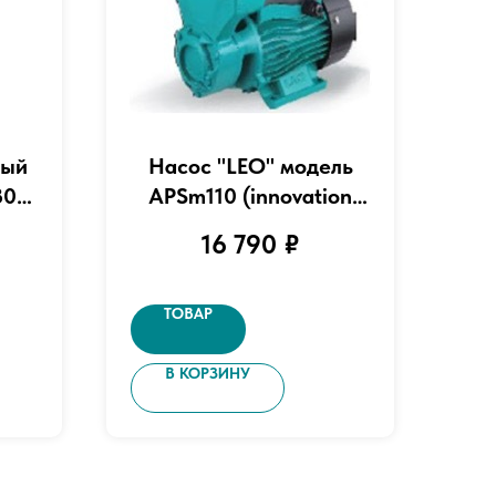
ный
Насос "LEO" модель
80-
APSm110 (innovation
)
3.0)
16 790
₽
ТОВАР
В КОРЗИНУ