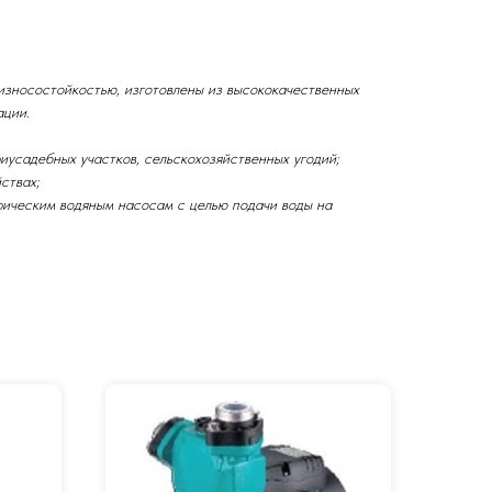
износостойкостью, изготовлены из высококачественных
ации.
риусадебных участков, сельскохозяйственных угодий;
ствах;
трическим водяным насосам с целью подачи воды на