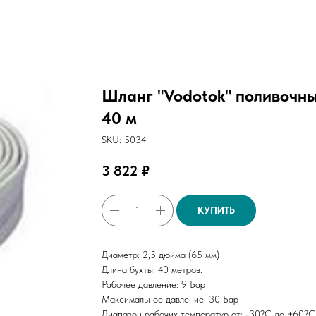
Шланг "Vodotok" поливочны
40 м
SKU:
5034
3 822
₽
КУПИТЬ
Диаметр: 2,5 дюйма (65 мм)
Длина бухты: 40 метров.
Рабочее давление: 9 Бар
Максимальное давление: 30 Бар
Диапазон рабочих температур от: -30?C до +60?C