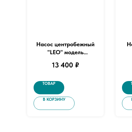
Насос центробежный
Н
"LEO" модель
3ACm100S
13 400
₽
ТОВАР
В КОРЗИНУ