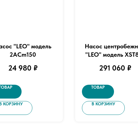
асос "LEO" модель
Насос центробеж
2ACm150
"LEO" модель XST
200/300 (380 В
24 980
₽
291 060
₽
ТОВАР
ТОВАР
В КОРЗИНУ
В КОРЗИНУ