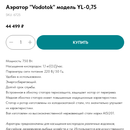
Аэратор "Vodotok" модель YL-0,75
SKU:
6725
44 499
₽
КУПИТЬ
Мощность: 750 Вт.
Насыщение кислородом: 1,1 кг(О2)/час.
Параметры сети питания: 220 В./ 50 Гц.
Удобен в использовании.
Энергосберегающий.
Долгий срок службы.
Встроенная в обмотку статора термозащита, защищает мотор от перегрева.
Медная обмотка статора имеет повышенные индукционные характеристики.
Статор и ротор изготовлены из холоднокатаной стали, что значительно улучшает
их характеристики.
Вал изготовлен из высококачественной нержавеющей стали марки AISI201.
Аэраторы предназначены для насыщения кислородом различных водоемов,
бассейнов, резервуаров рыбных хозяйств и т.д. Используются для искусственного